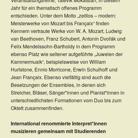
Veranstaltungsreihe, Tatevik Mokatsian, in diesem
Jahr für ein thematisch offenes Programm
entschieden. Unter dem Motto „zeitlos – modern:
Meisterwerke von Mozart bis Françaix“ finden
Kennern vertraute Werke von W. A. Mozart, Ludwig
van Beethoven, Franz Schubert, Antonín Dvořák und
Felix Mendelssohn-Bartholdy in dem Programm
ebenso Platz wie seltener aufgeführte „Juwelen der
Kammermusik“, beispielsweise von William
Hurlstone, Ennio Morricone, Erwin Schulhoff und
Jean Françaix. Ebenso vielfältig sind auch die
Besetzungen der Ensembles, in denen sich
Streicher, Bläser, Sänger*innen und Pianist*innen in
unterschiedlichsten Formationen vom Duo bis zum
Oktett zusammenfinden.
International renommierte Interpret*innen
musizieren gemeinsam mit Studierenden