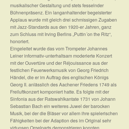
musikalischer Gestaltung und stets fesselnder
Bühnenpräsenz. Ein langanhaltender begeisterter
Applaus wurde mit gleich drei schmissigen Zugaben
mit Jazz-Standards aus den 1920-er Jahren, ganz
zum Schluss mit Irving Berlins „Puttin´on the Ritz“,
honoriert.
Eingeleitet wurde das vom Trompeter Johannes
Leiner informativ-unterhaltsam moderierte Konzert
mit der Ouvertüre und der Réjouissance aus der
festlichen Feuerwerksmusik von Georg Friedrich
Händel, die er im Auftrag des englischen Königs
Georg II. anlässlich des Aachener Friedens 1749 als
Freiluftkonzert komponiert hatte. Es folgte mit der
Sinfonia aus der Ratswahlkantate 1731 von Johann
Sebastian Bach ein weiteres Juwel der barocken
Musik, bei der die Bläser vor allem ihre spielerischen
Fähigkeiten bei der Adaption des im Original sehr
virtuosen Orgelparts demonstrieren konnten.