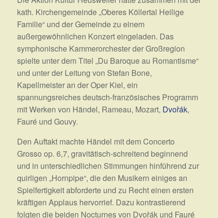
kath. Kirchengemeinde „Oberes Köllertal Heilige
Familie“ und der Gemeinde zu einem
außergewöhnlichen Konzert eingeladen. Das
symphonische Kammerorchester der Großregion
spielte unter dem Titel „Du Baroque au Romantisme“
und unter der Leitung von Stefan Bone,
Kapellmeister an der Oper Kiel, ein
spannungsreiches deutsch-französisches Programm
mit Werken von Händel, Rameau, Mozart,
Dvořák
,
Fauré und Gouvy.
Den Auftakt machte Händel mit dem Concerto
Grosso op. 6,7, gravitätisch-schreitend beginnend
und in unterschiedlichen Stimmungen hinführend zur
quirligen „Hornpipe“, die den Musikern einiges an
Spielfertigkeit abforderte und zu Recht einen ersten
kräftigen Applaus hervorrief. Dazu kontrastierend
folgten die beiden Nocturnes von Dvořák und Fauré