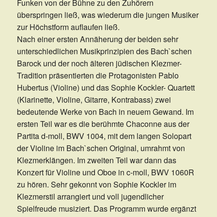
Funken von der Bühne zu den Zuhörern
überspringen ließ, was wiederum die jungen Musiker
zur Höchstform auflaufen ließ.
Nach einer ersten Annäherung der beiden sehr
unterschiedlichen Musikprinzipien des Bach`schen
Barock und der noch älteren jüdischen Klezmer-
Tradition präsentierten die Protagonisten Pablo
Hubertus (Violine) und das Sophie Kockler- Quartett
(Klarinette, Violine, Gitarre, Kontrabass) zwei
bedeutende Werke von Bach in neuem Gewand. Im
ersten Teil war es die berühmte Chaconne aus der
Partita d-moll, BWV 1004, mit dem langen Solopart
der Violine im Bach`schen Original, umrahmt von
Klezmerklängen. Im zweiten Teil war dann das
Konzert für Violine und Oboe in c-moll, BWV 1060R
zu hören. Sehr gekonnt von Sophie Kockler im
Klezmerstil arrangiert und voll jugendlicher
Spielfreude musiziert. Das Programm wurde ergänzt