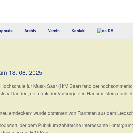
kpraxis
Archiv
Verein
Kontakt
DE
 am 18. 06. 2025
er Hochschule für Musik Saar (HfM Saar) fand bei hochsommerlic
tsaal fanden, der dank der Vorsorge des Hausmeisters doch 
eu entdecken“ wurde dominiert von Raritäten aus dem Liedsc
deriert, der dem Publikum zahlreiche interessante Hintergrun
sklasse an der HfM Saar.