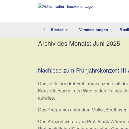
Zum
Inhalt
springen
Startseite
Veranstaltungen
Musi
Archiv des Monats:
Juni 2025
Nachlese zum Frühjahrskonzert III
Das letzte der drei Frühjahrskonzerte mit d
Konzertbesucher den Weg in den Rathausfes
aufwies.
Das Programm unter dem Motto „Beethoven n
Das Konzert wurde von Prof. Frank Wörner mo
Part gestalteten Studierende seiner Gesang