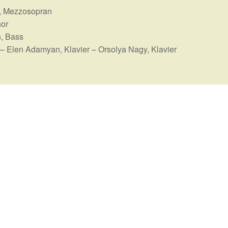
o, Mezzosopran
nor
, Bass
lo – Elen Adamyan, Klavier – Orsolya Nagy, Klavier