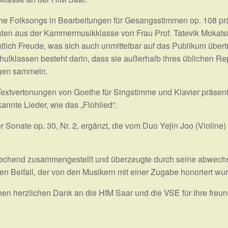
 Folksongs in Bearbeitungen für Gesangsstimmen op. 108 präse
listen aus der Kammermusikklasse von Frau Prof. Tatevik Mokats
tlich Freude, was sich auch unmittelbar auf das Publikum übertr
klassen besteht darin, dass sie außerhalb ihres üblichen Re
ngen sammeln.
extvertonungen von Goethe für Singstimme und Klavier präsent
annte Lieder, wie das „Flohlied“.
onate op. 30, Nr. 2, ergänzt, die vom Duo Yejin Joo (Violine)
chend zusammengestellt und überzeugte durch seine abwechsl
en Beifall, der von den Musikern mit einer Zugabe honoriert wu
inen herzlichen Dank an die HfM Saar und die VSE für ihre fre
.