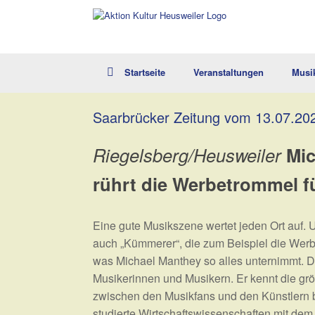
Zum
Inhalt
springen
Startseite
Veranstaltungen
Musi
Saarbrücker Zeitung vom 13.07.202
Riegelsberg/Heusweiler
Mic
rührt die Werbetrommel f
Eine gute Musikszene wertet jeden Ort auf. 
auch „Kümmerer“, die zum Beispiel die Werbet
was Michael Manthey so alles unternimmt. De
Musikerinnen und Musikern. Er kennt die gr
zwischen den Musikfans und den Künstlern 
studierte Wirtschaftswissenschaften mit dem