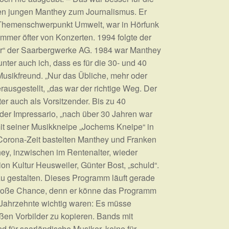
 den jungen Manthey zum Journalismus. Er
em Themenschwerpunkt Umwelt, war in Hörfunk
mer öfter von Konzerten. 1994 folgte der
ter“ der Saarbergwerke AG. 1984 war Manthey
ter auch ich, dass es für die 30- und 40
Musikfreund. „Nur das Übliche, mehr oder
ausgestellt, „das war der richtige Weg. Der
er auch als Vorsitzender. Bis zu 40
t der Impressario, „nach über 30 Jahren war
mit seiner Musikkneipe „Jochems Kneipe“ in
r Corona-Zeit bastelten Manthey und Franken
y, inzwischen im Rentenalter, wieder
n Kultur Heusweiler, Günter Bost, „schuld“.
u gestalten. Dieses Programm läuft gerade
e große Chance, denn er könne das Programm
r Jahrzehnte wichtig waren: Es müsse
ßen Vorbilder zu kopieren. Bands mit
 für saarländische Musiker, keine für