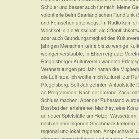
Schüler und besser auch für mich. Meine Ged
volontierte beim Saarländischen Rundfunk (
und Fernsehen unterwegs. Im Radio kam er a
Wechsel in die Wirtschaft, als Öffentlichk
aber auch Gründungsmitglied des Kulturverei
jährigen Menschen keine bis zu wenige Kultu
weniger verstaubte, in Ehren ergraute Verei
Riegelsberger Kulturverein war eine Erfolgsg
Veranstaltungen pro Jahr hatten die Mitglied
die Luft raus. Ich wollte mich kulturell zu
Riegelsberg. Seit Jahrzehnten Anlaufstelle f
an Programmen. Nach der Corona-Zäsur mit 
Schluss machen. Aber der Ruhestand wurde wi
Bost bat den erfahrenen Manthey, eine Konz
an neuer Spielstätte am Holzer Wasserturm. 
nach seinem eigenen Geschmack kreieren. Und
regional und lokal zugehen. Anspruchsvoll 
eigenen Interpretationen und eigenen Arran