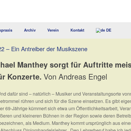
kpraxis
Archiv
Verein
Kontakt
DE
2 – Ein Antreiber der Musikszene
hael Manthey sorgt für Auftritte me
ür Konzerte.
Von Andreas Engel
Und dafür sind – natürlich – Musiker und Veranstaltungsorte vo
rommel rühren und sich für die Szene einsetzen. Es gibt eigentl
r 69-Jährige kümmert sich etwa um Öffentlichkeitsarbeit, Veran
ößeren und kleineren Bühnen in der Region sowie deren Betrei
bezeichnen, als Medium. Manthey kommt ursprünglich aus ein
 Abschluss Diplomhandelslehrer. „Den Lehrerberuf habe ich jed