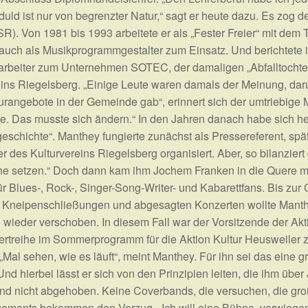
uld ist nur von begrenzter Natur,“ sagt er heute dazu. Es zog
SR). Von 1981 bis 1993 arbeitete er als „Fester Freier“ mit d
uch als Musikprogrammgestalter zum Einsatz. Und berichtete im
eitsarbeiter zum Unternehmen SOTEC, der damaligen „Abfalltoch
ns Riegelsberg. „Einige Leute waren damals der Meinung, darun
rangebote in der Gemeinde gab“, erinnert sich der umtriebige 
ne. Das musste sich ändern.“ In den Jahren danach habe sich her
eschichte“. Manthey fungierte zunächst als Pressereferent, spät
er des Kulturvereins Riegelsberg organisiert. Aber, so bilanzier
r Ruhe setzen.“ Doch dann kam ihm Jochem Franken in die Quere 
ür Blues-, Rock-, Singer-Song-Writer- und Kabarettfans. Bis zu
Kneipenschließungen und abgesagten Konzerten wollte Manthe
eder verschoben. In diesem Fall war der Vorsitzende der Aktio
ertreihe im Sommerprogramm für die Aktion Kultur Heusweiler z
„Mal sehen, wie es läuft“, meint Manthey. Für ihn sei das ein
 hierbei lässt er sich von den Prinzipien leiten, die ihm übe
und nicht abgehoben. Keine Coverbands, die versuchen, die gro
gements bekommen den Vorzug. „Ich will eine Bühne, vorwiegend