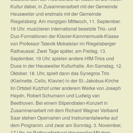
Kultur dabei, in Zusammenarbeit mit der Gemeinde
Heusweiler und erstmals mit der Gemeinde
Riegelsberg: Am morgigen Mittwoch, 11. September.
19 Uhr. musizieren international besetzte Trio- und
Duo-Formationen der Klavier-Kammermusik-Klasse
von Professor Tatevik Mokatsian im Riegelsberger
Rathaussal. Zwei Tage später, am Freitag. 13.
September, 19 Uhr. spielen andere HfM-Trios und
Duos in der Heusweiler Kulturhalle. Am Samstag. 12.
Oktober. 18. Uhr, spielt dann das Synegros Trio
(Klarinette. Cello, Klavier) in der St.-Jakobus-Kirche
Im Ortsteil Kutzhof unter anderem Werke von Joseph
Haydn, Robert Schumann und Ludwig van
Beethoven. Bei einem Stipendiaten-Konzert in
Zusammenarbeit mit dem Richard Wagner Verband
Saar stehen Opernarien und Instrumentalwerke auf
dem Programm. und zwar am Sonntag. 3. November,
17 Uhr, im Rathausfestsaal Heusweiler Mit dem